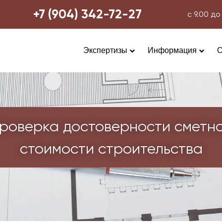
+7 (904) 342-72-27
с 9.00 
Экспертизы
Информация
О
роверка достоверности сметн
стоимости строительства