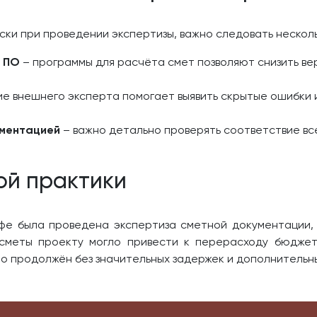
иски при проведении экспертизы, важно следовать нескол
о ПО
– программы для расчёта смет позволяют снизить ве
е внешнего эксперта помогает выявить скрытые ошибки и
ументацией
– важно детально проверять соответствие вс
ой практики
Уфе была проведена экспертиза сметной документации,
сметы проекту могло привести к перерасходу бюджет
о продолжён без значительных задержек и дополнительны